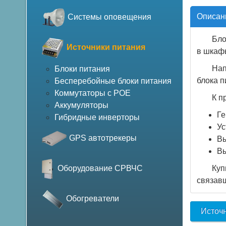
Описан
Системы оповещения
Бло
Источники питания
в шкафы
Нап
Блоки питания
блока п
Бесперебойные блоки питания
Коммутаторы с POE
К п
Аккумуляторы
Ге
Гибридные инверторы
Ус
GPS автотрекеры
Вы
Вы
Куп
Оборудование СРВЧС
связав
Обогреватели
Источ