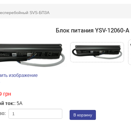
бесперебойный SVS-БП3А
Блок питания YSV-12060-A
чить изображение
V
9 грн
й ток:
:
5А
во: