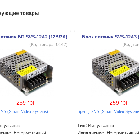
вующие товары
итания БП SVS-12A2 (12В/2А)
Блок питания SVS-12A3 (
(Код товара:
0142
)
(Код то
259 грн
259 грн
SVS (Smart Video Systems)
Бренд:
SVS (Smart Video System
пульсный
Тип:
Импульсный
ение:
Негерметичный
Исполнение:
Негерметичный