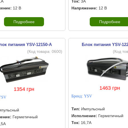
1А
Ток:
3А
ение:
12 В
Напряжение:
12 В
Подробнее
Подробнее
лок питания YSV-12150-A
Блок питания YSV-12
(Код товара:
0600
)
(Код то
1463 грн
1354 грн
Бренд:
YSV
YSV
Тип:
Импульсный
пульсный
Исполнение:
Герметичный
ение:
Герметичный
Ток:
16,7А
,5А