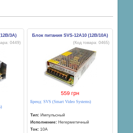
12В/3А)
Блок питания SVS-12A10 (12В/10А)
вара:
0449
)
(Код товара:
0465
)
559 грн
Бренд:
SVS (Smart Video Systems)
s)
Тип:
Импульсный
Исполнение:
Негерметичный
Ток:
10А