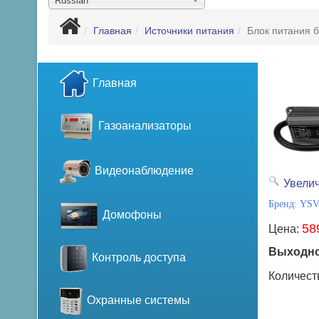
Russian
Главная
Источники питания
Блок питания 
Главная
Газоанализаторы
Видеонаблюдение
Увели
Бренд:
YS
Домофоны
58
Цена:
Выходно
Контроль доступа
Количест
Охранные системы