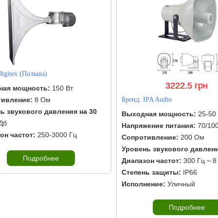
Digitex (Польша)
3222.5 грн
ная мощность:
150 Вт
тивление:
8 Ом
Бренд:
IPA Audio
ь звукового давления на 30
Выходная мощность:
25-50 
Дб
Напряжение питания:
70/100
он частот:
250-3000 Гц
Сопротивление:
200 Ом
Уровень звукового давлен
Подробнее
Диапазон частот:
300 Гц ~ 8
Степень защиты:
IP66
Исполнение:
Уличный
Подробнее