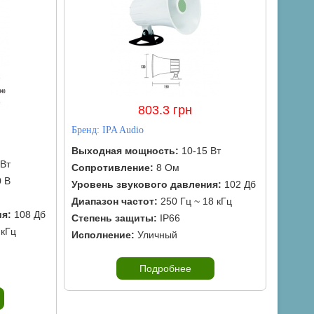
803.3 грн
Бренд:
IPA Audio
Выходная мощность:
10-15 Вт
Вт
Сопротивление:
8 Ом
 В
Уровень звукового давления:
102 Дб
Диапазон частот:
250 Гц ~ 18 кГц
ия:
108 Дб
Степень защиты:
IP66
 кГц
Исполнение:
Уличный
Подробнее