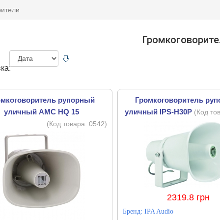
рители
Громкоговорите
ка:
омкоговоритель рупорный
Громкоговоритель ру
уличный AMC HQ 15
уличный IPS-H30P
(Код то
(Код товара:
0542
)
2319.8 грн
Бренд:
IPA Audio