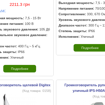
Выходная мощность:
7,5 - 
2211.3 грн
Напряжение питания:
70/100
AMC
Сопротивление:
330, 670 О
ная мощность:
7,5 - 15 Вт
Уровень звукового давлен
ение питания:
100 В
Диапазон частот:
300 Гц ~ 1
ь звукового давления:
105 Дб
Степень защиты:
IP66
альное звуковое давление:
Исполнение:
Уличный
он частот:
400 Гц ~ 5 кГц
Подробнее
ь защиты:
IP66
ение:
Уличный
Подробнее
оговоритель щелевой Digitex
Громкоговоритель ру
уличный IPS-H50
(Код товара:
0158
)
(Код то