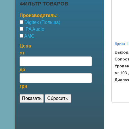
ФИЛЬТР ТОВАРОВ
Производитель:
Digitex (Польша)
IPA Audio
AMC
Бренд:
Цена
Выход
от
Сопро
Уровен
до
м:
103 
Диапаз
грн