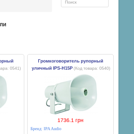
ли
порный
Громкоговоритель рупорный
уличный IPS-H15P
вара:
0541
)
(Код товара:
0540
)
1736.1 грн
Бренд:
IPA Audio