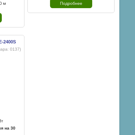
0 м
Подробнее
E-2400S
вара:
0137
)
Вт
я на 30