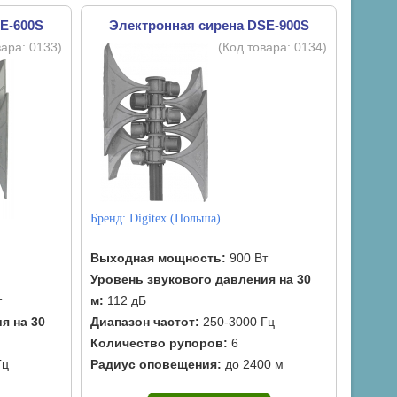
E-600S
Электронная сирена DSE-900S
вара:
0133
)
(Код товара:
0134
)
Бренд:
Digitex (Польша)
Выходная мощность:
900 Вт
Уровень звукового давления на 30
т
м:
112 дБ
я на 30
Диапазон частот:
250-3000 Гц
Количество рупоров:
6
Гц
Радиус оповещения:
до 2400 м