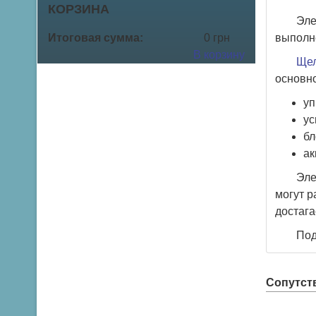
КОРЗИНА
Эле
Итоговая сумма:
0 грн
выполн
В корзину
Щел
основно
уп
ус
бл
ак
Эле
могут р
достага
Под
Сопутст