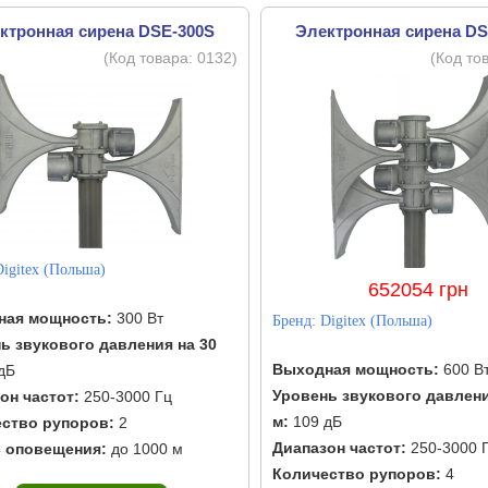
ктронная сирена DSE-300S
Электронная сирена DS
(Код товара:
0132
)
(Код то
Digitex (Польша)
652054 грн
ная мощность:
300 Вт
Бренд:
Digitex (Польша)
ь звукового давления на 30
Выходная мощность:
600 В
дБ
Уровень звукового давлени
он частот:
250-3000 Гц
м:
109 дБ
ство рупоров:
2
Диапазон частот:
250-3000 
 оповещения:
до 1000 м
Количество рупоров:
4