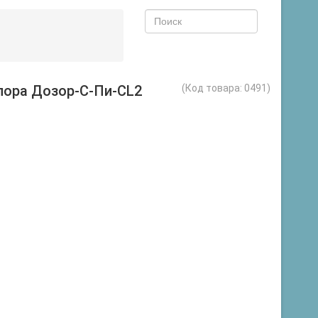
лора Дозор-С-Пи-CL2
(Код товара:
0491
)