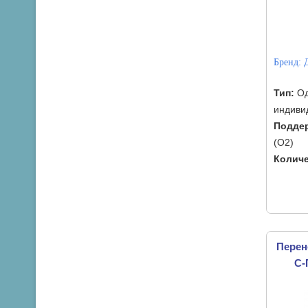
Бренд:
Тип:
Од
индиви
Подде
(O2)
Количе
Перен
С-