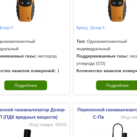
Дозор-С
Бренд:
Дозор-С
нокомпонентный
Тип:
Однокомпонентный
дуальный
индивидуальный
рживаемые газы:
кислород
Поддерживаемые газы:
окс
углерода (CO)
ство каналов измерений:
1
Количество каналов измер
Подробнее
Подробнее
осной газоанализатор Дозор-
Переносной газоанализат
П (ПДК вредных веществ)
С-Пв
(Код то
(Код товара:
0554
)