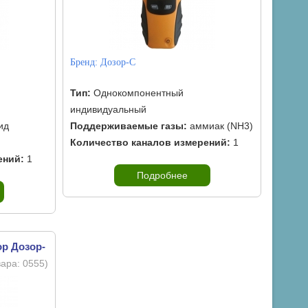
Бренд:
Дозор-С
Тип:
Однокомпонентный
индивидуальный
ид
Поддерживаемые газы:
аммиак (NH3)
Количество каналов измерений:
1
ений:
1
Подробнее
ор Дозор-
вара:
0555
)