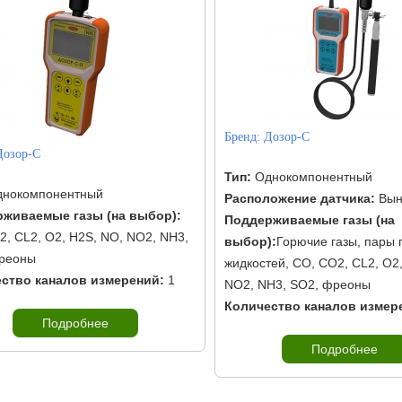
Бренд:
Дозор-С
Дозор-С
Тип:
Однокомпонентный
нокомпонентный
Расположение датчика:
Вын
живаемые газы (на выбор):
Поддерживаемые газы (на
2, CL2, O2, H2S, NO, NO2, NH3,
выбор):
Горючие газы, пары 
реоны
жидкостей, CO, CO2, CL2, O2
ство каналов измерений:
1
NO2, NH3, SO2, фреоны
Количество каналов измер
Подробнее
Подробнее