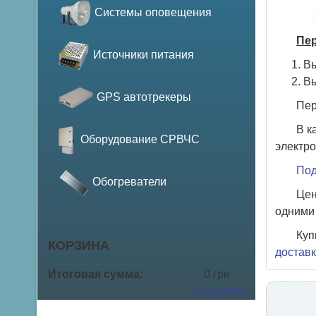
Системы оповещения
Пер
Источники питания
Вы
Вы
GPS автотрекеры
Пер
В к
Оборудование СРВЧС
электро
Под
Обогреватели
Цен
одними 
Куп
КОРЗИНА
доставк
Итоговая сумма:
0 грн
В корзину