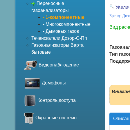
Переносные
Увели
газоанализаторы
Бренд:
Доз
- 1-компонентные
- Многокомпонентные
Вид расч
- Дымовых газов
Течеискатели Дозор-С-Пп
Газоанализаторы Варта
Газоана
бытовые
Тип газо
Поддерж
Видеонаблюдение
Домофоны
Вниман
Контроль доступа
Охранные системы
Описан