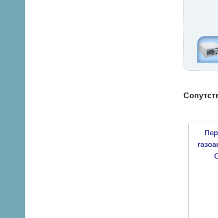
Сопутст
Пер
газоа