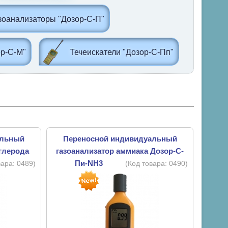
оанализаторы "Дозор-С-П"
р-С-М"
Течеискатели "Дозор-С-Пп"
альный
Переносной индивидуальный
углерода
газоанализатор аммиака Дозор-С-
Пи-NH3
вара:
0489
)
(Код товара:
0490
)