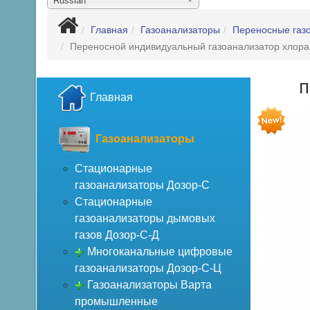
Russian
Главная
Газоанализаторы
Переносные газ
Переносной индивидуальный газоанализатор хлора
П
Главная
Газоанализаторы
Стационарные
газоанализаторы Дозор-С
Стационарные
газоанализаторы дымовых
газов Дозор-С-Д
Многоканальные цифровые
газоанализаторы Дозор-С-Ц
Газоанализаторы Варта
промышленные