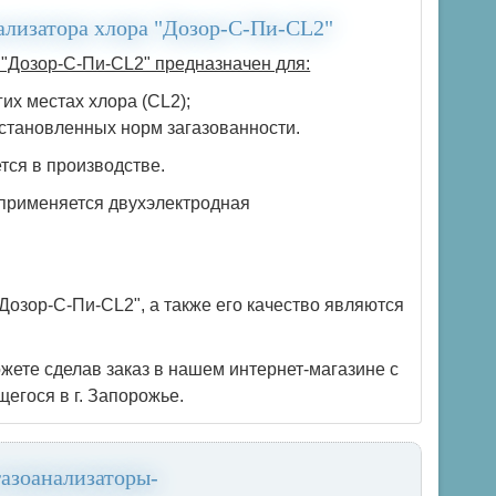
ализатора хлора "Дозор-С-Пи-CL2"
"Дозор-С-Пи-CL2" предназначен для:
их местах хлора (CL2);
становленных норм загазованности.
тся в производстве.
 применяется двухэлектродная
Дозор-С-Пи-CL2", а также его качество являются
ете сделав заказ в нашем интернет-магазине с
егося в г. Запорожье.
газоанализаторы-