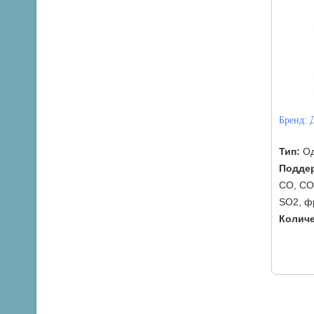
Бренд:
Тип:
Од
Поддер
CO, CO
SO2, ф
Количе