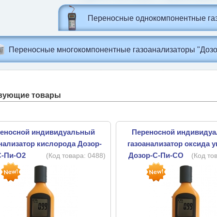
Переносные однокомпонентные газ
Переносные многокомпонентные газоанализаторы "Дозо
вующие товары
еносной индивидуальный
Переносной индивиду
нализатор кислорода Дозор-
газоанализатор оксида 
С-Пи-O2
Дозор-С-Пи-CO
(Код товара:
0488
)
(Код то