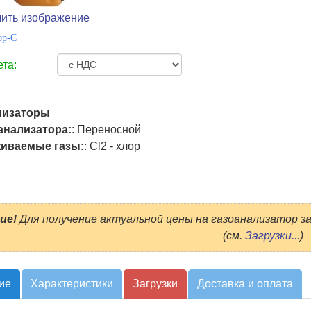
чить изображение
ор-С
ета:
лизаторы
анализатора:
:
Переносной
иваемые газы:
:
Cl2 - хлор
ие!
Для получение актуальной цены на газоанализатор за
(см.
Загрузки...
)
ие
Характеристики
Загрузки
Доставка и оплата