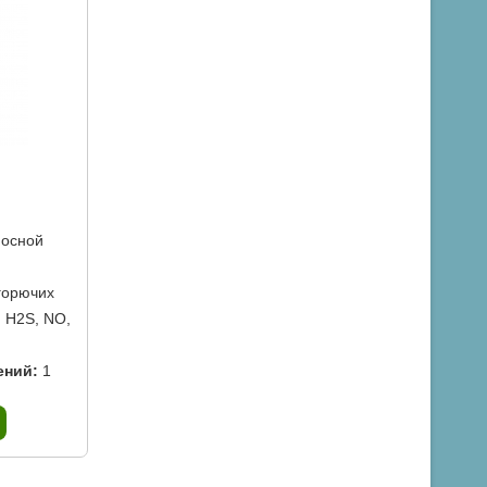
осной
горючих
, H2S, NO,
ений:
1