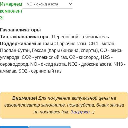
Измеряемый
компонент
3:
Газоанализаторы
Тип газоанализатора:
:
Переносной, Течеискатель
Поддерживаемые газы:
:
Горючие газы, CH4 - метан,
Пропан-бутан, Гексан (пары бензина, спирты), CO - окись
углерода, CO2 - углекислый газ, O2 - кислород, H2S -
сероводород, NO - оксид азота, NO2 - диоксид азота, NH3 -
аммиак, SO2 - сернистый газ
Внимание!
Для получение актуальной цены на
газоанализатор заполните, пожалуйста, бланк заказа
на поставку (см.
Загрузки...
)