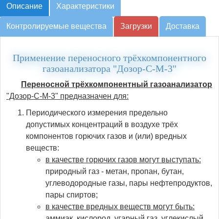
Описание
Характеристики
Контролируемые вещества
Загрузки
Доставка
Применение переносного трёхкомпонентного
газоанализатора "Дозор-С-М-3"
Переносной трёхкомпонентный газоанализатор
"Дозор-С-М-3" предназначен для:
Периодического измерения предельно
допустимых концентраций в воздухе трёх
компонентов горючих газов и (или) вредных
веществ:
в качестве горючих газов могут выступать:
природный газ - метан, пропан, бутан,
углеводородные газы, пары нефтепродуктов,
пары спиртов;
в качестве вредных веществ могут быть:
аммиак, кислород, угарный газ, углекислый