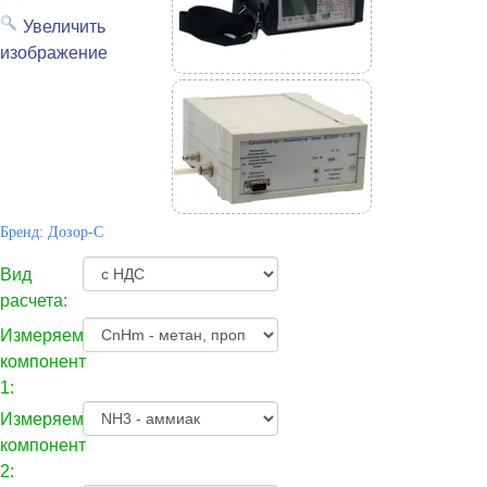
Увеличить
изображение
Бренд:
Дозор-С
Вид
расчета:
Измеряемый
компонент
1:
Измеряемый
компонент
2: