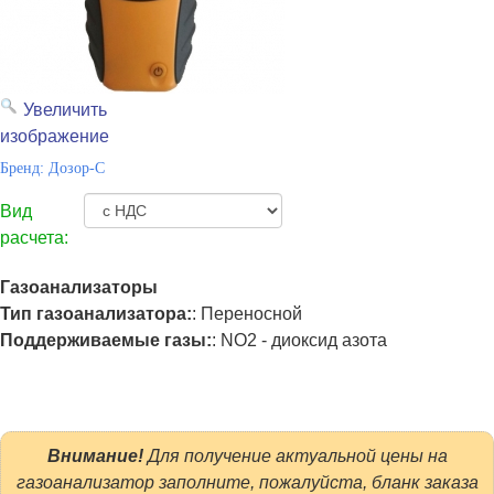
Увеличить
изображение
Бренд:
Дозор-С
Вид
расчета:
Газоанализаторы
Тип газоанализатора:
:
Переносной
Поддерживаемые газы:
:
NO2 - диоксид азота
Внимание!
Для получение актуальной цены на
газоанализатор заполните, пожалуйста, бланк заказа