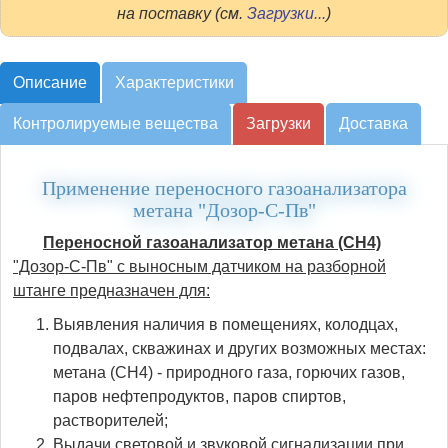
на поставку (см.
Загрузки...
)
Описание
Характеристики
Контролируемые вещества
Загрузки
Доставка
Применение переносного газоанализатора
метана "Дозор-С-Пв"
Переносной газоанализатор метана (CH4)
"Дозор-С-Пв" с выносным датчиком на разборной
штанге предназначен для:
Выявления наличия в помещениях, колодцах,
подвалах, скважинах и других возможных местах:
метана (CH4) - природного газа, горючих газов,
паров нефтепродуктов, паров спиртов,
растворителей;
Выдачи световой и звуковой сигнализации при