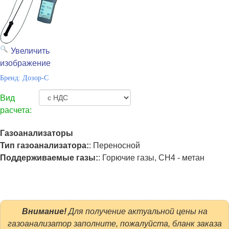
Увеличить
изображение
Бренд:
Дозор-С
Вид
расчета:
Газоанализаторы
Тип газоанализатора:
:
Переносной
Поддерживаемые газы:
:
Горючие газы, CH4 - метан
Внимание!
Для получение актуальной цены на
газоанализатор заполните, пожалуйста, бланк заказа