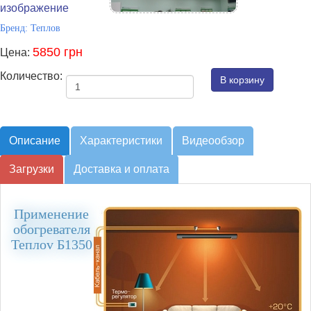
изображение
Бренд:
Теплов
5850 грн
Цена:
Количество:
Описание
Характеристики
Видеообзор
Загрузки
Доставка и оплата
Применение
обогревателя
Теплоv Б1350