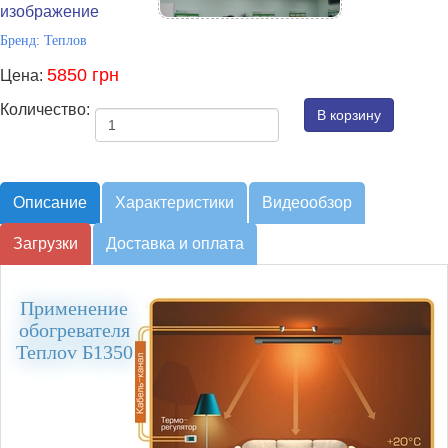
изображение
Бренд:
Теплов
5850 грн
Цена:
Количество:
Описание
Характеристики
Видеообзор
Загрузки
Доставка и оплата
Применение
обогревателя
Теплоv Б1350