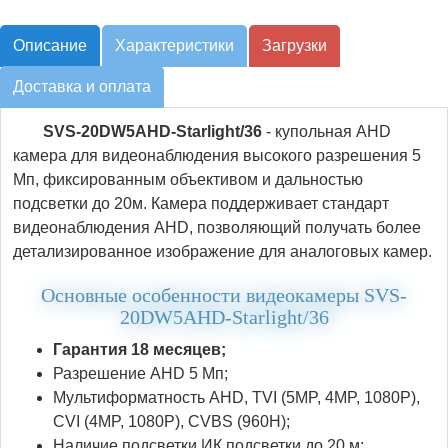
Описание
Характеристики
Загрузки
Доставка и оплата
SVS-20DW5AHD-Starlight/36
- купольная AHD
камера для видеонаблюдения высокого разрешения 5
Мп, фиксированным объективом и дальностью
подсветки до 20м. Камера поддерживает стандарт
видеонаблюдения AHD, позволяющий получать более
детализированное изображение для аналоговых камер.
Основные особенности видеокамеры SVS-
20DW5AHD-Starlight/36
Гарантия 18 месяцев;
Разрешение AHD 5 Мп;
Мультиформатность AHD, TVI (5MP, 4MP, 1080P),
CVI (4MP, 1080P), CVBS (960Н);
Наличие подсветки ИК подсветки до 20 м;