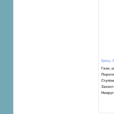
Бренд:
Гази, 
Порог
Ступін
Захист
Напруг