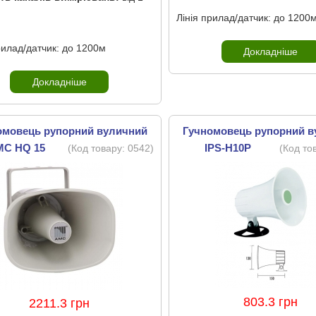
Лінія прилад/датчик: до 1200
рилад/датчик: до 1200м
Докладніше
Докладніше
омовець рупорний вуличний
Гучномовець рупорний 
MC HQ 15
IPS-H10P
(Код товару:
0542
)
(Код то
803.3 грн
2211.3 грн