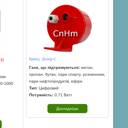
Бренд:
Дозор-С
ті
Гази, що підтримуються:
метан,
пропан, бутан, пари спирту, розчинники,
іак
пари нафтопродуктів, ефіри
00-1000
Тип:
Цифровий
Потужність:
0,71 Ватт
Докладніше