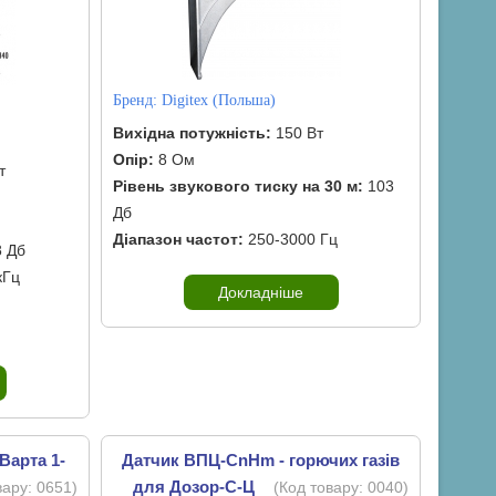
Бренд:
Digitex (Польша)
Вихідна потужність:
150 Вт
Опір:
8 Ом
т
Рівень звукового тиску на 30 м:
103
Дб
Діапазон частот:
250-3000 Гц
 Дб
кГц
Докладніше
Варта 1-
Датчик ВПЦ-CnHm - горючих газів
для Дозор-С-Ц
вару:
0651
)
(Код товару:
0040
)