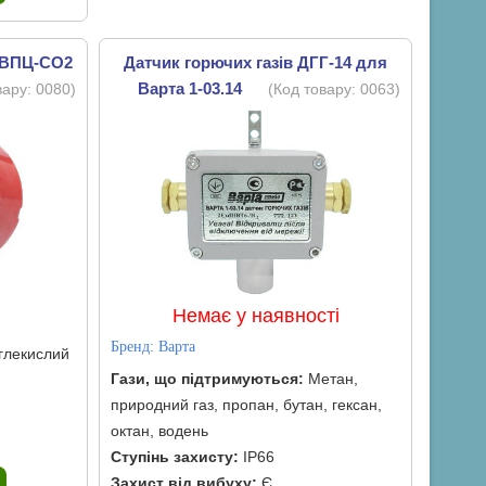
у ВПЦ-CO2
Датчик горючих газів ДГГ-14 для
Варта 1-03.14
вару:
0080
)
(Код товару:
0063
)
Немає у наявності
Бренд:
Варта
глекислий
Гази, що підтримуються:
Метан,
природний газ, пропан, бутан, гексан,
октан, водень
Ступінь захисту:
IP66
Захист від вибуху:
Є