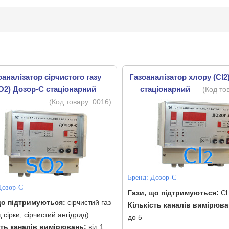
оаналізатор сірчистого газу
Газоаналізатор хлору (Cl2
O2) Дозор-С стаціонарний
стаціонарний
(Код то
(Код товару:
0016
)
Бренд:
Дозор-С
Дозор-С
Гази, що підтримуються:
Cl
що підтримуються:
сірчистий газ
Кількість каналів вимірюва
д сірки, сірчистий ангідрид)
до 5
сть каналів вимірювань:
від 1