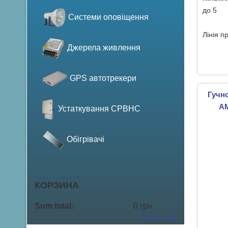
до 5
Системи оповіщення
Лінія п
Джерела живлення
GPS автотрекери
Гучн
A
Устаткування СРВНС
Обігрівачі
КОРЗИНА
Sum total:
0 грн
Go to cart