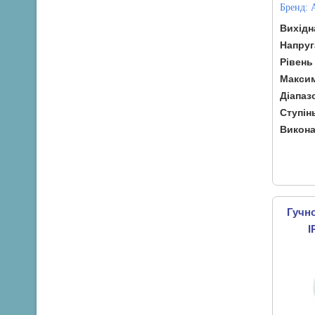
Бренд:
Вихідн
Напруг
Рівень
Максим
Діапаз
Ступін
Викона
Гучн
I