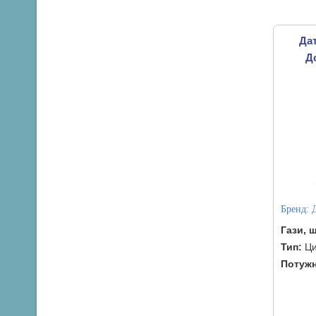
Дат
Д
Бренд:
Гази, 
Тип:
Ци
Потужн