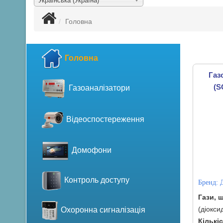
Українська (Україна)
Головна
Головна
Газ
(S
Газоаналізатори
Відеоспостереження
Домофони
Контроль доступу
Бренд:
Гази, 
(діокси
Охоронна сигналізація
Кількі