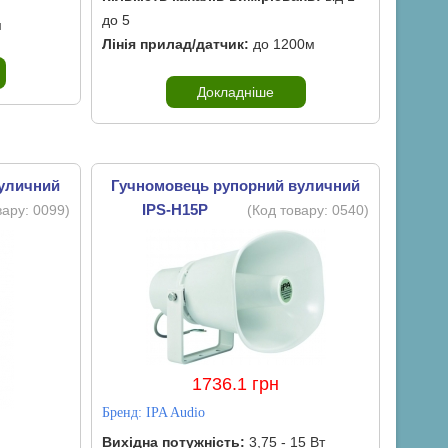
до 5
м
Лінія прилад/датчик:
до 1200м
Докладніше
вуличний
Гучномовець рупорний вуличний
IPS-H15P
вару:
0099
)
(Код товару:
0540
)
1736.1 грн
Бренд:
IPA Audio
Вихідна потужність:
3,75 - 15 Вт