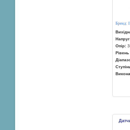
Бренд:
Вихідн
Напруг
Опір:
3
Рівень
Діапаз
Ступін
Викона
Датчи