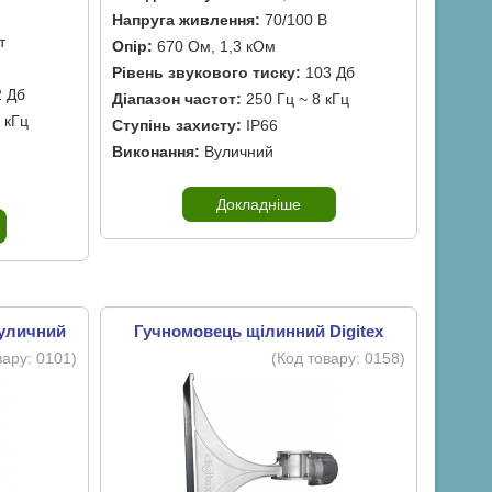
Напруга живлення:
70/100 В
т
Опір:
670 Ом, 1,3 кОм
Рівень звукового тиску:
103 Дб
 Дб
Діапазон частот:
250 Гц ~ 8 кГц
 кГц
Ступінь захисту:
IP66
Виконання:
Вуличний
Докладніше
вуличний
Гучномовець щілинний Digitex
вару:
0101
)
(Код товару:
0158
)