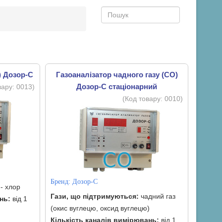
) Дозор-С
Газоаналізатор чадного газу (CO)
Дозор-С стаціонарний
вару:
0013
)
(Код товару:
0010
)
Бренд:
Дозор-С
 - хлор
Гази, що підтримуються:
чадний газ
нь:
від 1
(окис вуглецю, оксид вуглецю)
Кількість каналів вимірювань:
від 1