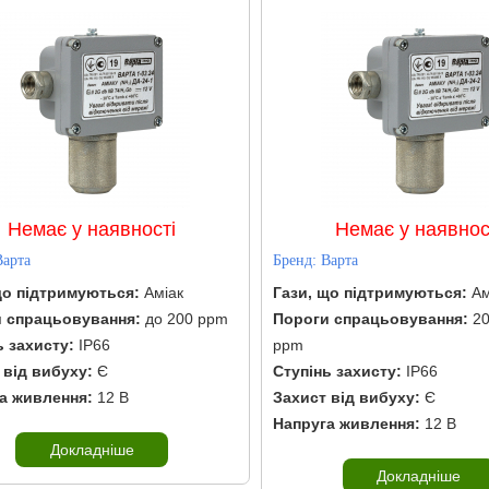
Немає у наявності
Немає у наявнос
Варта
Бренд:
Варта
що підтримуються:
Аміак
Гази, що підтримуються:
Ам
и спрацьовування:
до 200 ppm
Пороги спрацьовування:
2
ь захисту:
IP66
ppm
 від вибуху:
Є
Ступінь захисту:
IP66
а живлення:
12 В
Захист від вибуху:
Є
Напруга живлення:
12 В
Докладніше
Докладніше