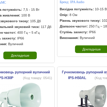
Бренд:
IPA Audio
AMC
Вихідна потужність:
10-15 В
а потужність:
7,5 - 15 Вт
Опір:
8 Ом
а живлення:
100 В
Рівень звукового тиску:
102
 звукового тиску:
105 Дб
Діапазон частот:
250 Гц ~ 18
альний звуковий тиск:
117 Дб
Ступінь захисту:
IP66
он частот:
400 Гц ~ 5 кГц
Виконання:
Вуличний
ь захисту:
IP66
ння:
Вуличний
Докладніше
Докладніше
омовець рупорний вуличний
Гучномовець рупорний 
PS-H30P
IPS-H50AL
(Код товару:
0541
)
(Код то