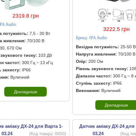
2319.8 грн
IPA Audio
3222.5 грн
а потужність:
7,5 - 30 Вт
Бренд:
IPA Audio
а живлення:
70/100 В
Вихідна потужність:
25-50 В
30, 670 Ом
Напруга живлення:
70/100 В
 звукового тиску:
103 Дб
Опір:
200 Ом
он частот:
300 Гц ~ 13 кГц
Рівень звукового тиску:
108
ь захисту:
IP66
Діапазон частот:
300 Гц ~ 8 
ння:
Вуличний
Ступінь захисту:
IP66
Виконання:
Вуличний
Докладніше
Докладніше
к аміаку ДХ-24 для Варта 1-
Датчик аміаку ДХ-24 для 
03.24
03.24
(Код товару:
0650
)
(Код то