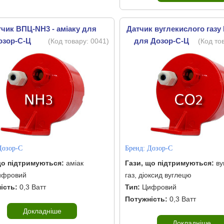
чик ВПЦ-NH3 - аміаку для
Датчик вуглекислого газ
озор-С-Ц
для Дозор-С-Ц
(Код товару:
0041
)
(Код то
Дозор-С
Бренд:
Дозор-С
що підтримуються:
аміак
Гази, що підтримуються:
ву
фровий
газ, діоксид вуглецю
ість:
0,3 Ватт
Тип:
Цифровий
Потужність:
0,3 Ватт
Докладніше
Докладніше