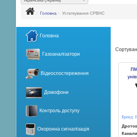
Українська (Україна)
Головна
Устаткування СРВНС
Головна
Сортуван
Газоаналізатори
ПМ
Відеоспостереження
уні
Домофони
Контроль доступу
Бренд:
Дротов
Охоронна сигналізація
Канали