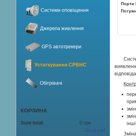
Порти 
Системи оповіщення
Потужн
Джерела живлення
GPS автотрекери
Сист
Устаткування СРВНС
виявленн
відповіда
Обігрівачі
Конт
пер
при
змі
КОРЗИНА
змі
Sum total:
0 грн
інші 
Go to cart
Зміна