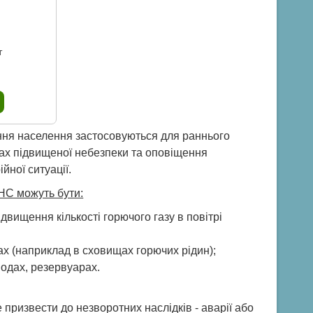
т
ння населення застосовуються для раннього
тах підвищеної небезпеки та оповіщення
йної ситуації.
НС можуть бути:
двищення кількості горючого газу в повітрі
х (наприклад в сховищах горючих рідин);
водах, резервуарах.
ризвести до незворотних наслідків - аварії або