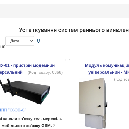
Устаткування систем раннього виявлен
ня:
У-01 - пристрій модемний
Модуль комунікацій
версальний
універсальний - М
(Код товару:
0368
)
(Код то
НПП "ОЗОН-С"
і канали зв'язку тел. мережі:
4
 мобільного зв'язку GSM:
2