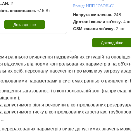
LAN:
2
Бренд:
НПП "ОЗОН-С"
ість споживання:
<15 Вт
Напруга живлення:
24В
Дротові канали зв'язку:
4 ш
Докладніше
GSM канали зв'язку:
2 шт
Докладніше
еми раннього виявлення надзвичайних ситуацій та оповіще
я відхилень від норми контрольованих параметрів на об'єк
льних осіб, персоналу, населення про можливу загрозу аварі
рольованими параметрами в системах раннього виявлення 
евищення загазованості в контрольованій зоні (наприклад пі
міщення);
на допустимого рівня речовини в контрольованих резервуара
на допустимого тиску в контрольованих агрегатах, трубопро
...
 перерахованих параметрів вище допустимих значень може п