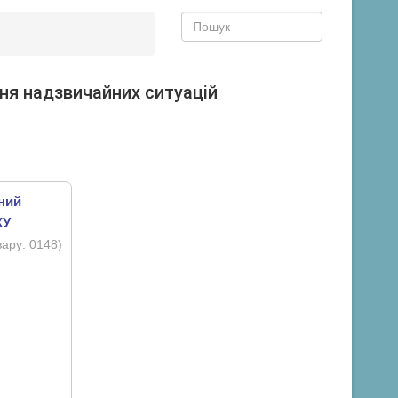
ня надзвичайних ситуацій
ний
КУ
вару:
0148
)