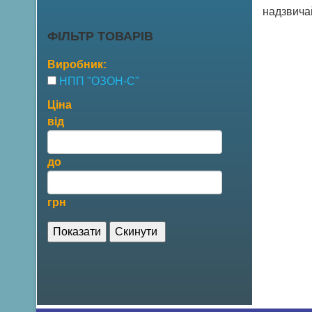
надзвичай
ФІЛЬТР ТОВАРІВ
Виробник:
НПП "ОЗОН-С"
Ціна
від
до
грн