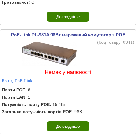
Грозозахист:
Є
Докладніше
PoE-Link PL-981A 96Вт мережевий комутатор з POE
(Код товару:
0341
)
Немає у наявності
Бренд:
PoE-Link
Порти POE:
8
Порти LAN:
1
Потужність порту POE:
15,4Вт
Загальна потужність портів POE:
96Вт
Докладніше