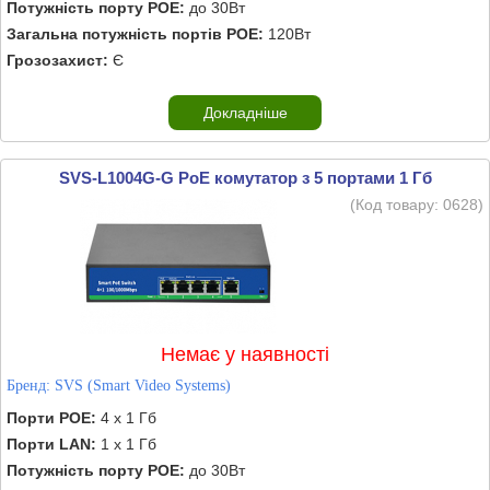
Потужність порту POE:
до 30Вт
Загальна потужність портів POE:
120Вт
Грозозахист:
Є
Докладніше
SVS-L1004G-G PoE комутатор з 5 портами 1 Гб
(Код товару:
0628
)
Немає у наявності
Бренд:
SVS (Smart Video Systems)
Порти POE:
4 х 1 Гб
Порти LAN:
1 х 1 Гб
Потужність порту POE:
до 30Вт