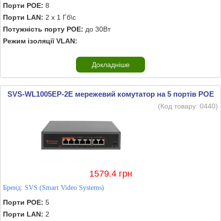
Порти POE:
8
Порти LAN:
2 х 1 Гб\с
Потужність порту POE:
до 30Вт
Режим ізоляції VLAN:
Докладніше
SVS-WL1005EP-2E мережевий комутатор на 5 портів POE
(Код товару:
0440
)
1579.4 грн
Бренд:
SVS (Smart Video Systems)
Порти POE:
5
Порти LAN:
2