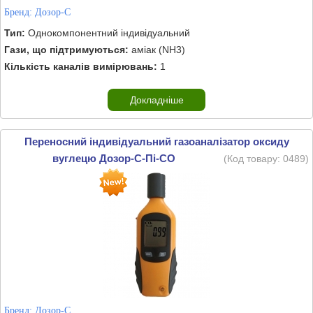
Бренд:
Дозор-С
Тип:
Однокомпонентний індивідуальний
Гази, що підтримуються:
аміак (NH3)
Кількість каналів вимірювань:
1
Докладніше
Переносний індивідуальний газоаналізатор оксиду
вуглецю Дозор-С-Пі-CO
(Код товару:
0489
)
Бренд:
Дозор-С