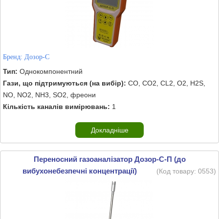
Бренд:
Дозор-С
Тип:
Однокомпонентний
Гази, що підтримуються (на вибір):
CO, CO2, CL2, O2, H2S,
NO, NO2, NH3, SO2, фреони
Кількість каналів вимірювань:
1
Докладніше
Переносний газоаналізатор Дозор-С-П (до
вибухонебезпечні концентрації)
(Код товару:
0553
)