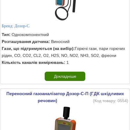
Бренд:
Дозор-С
Тип:
Однокомпонентний
Розташування датчика:
Виносний
Гази, що підтримуються (на вибір):
Горючі гази, пари горючих
рідин, CO, CO2, CL2, O2, H2S, NO, NO2, NH3, SO2, фреони
Кількість каналів вимірювань:
1
Докладніше
Переносний газоаналізатор Дозор-С-П (ГДК шкідливих
речовин)
(Код товару:
0554
)