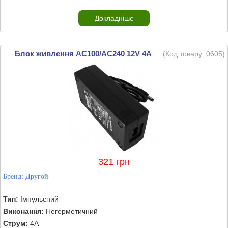
Докладніше
Блок живлення AC100/AС240 12V 4А
(Код товару:
0605
)
321 грн
Бренд:
Другой
Тип:
Імпульсний
Виконання:
Негерметичний
Струм:
4А