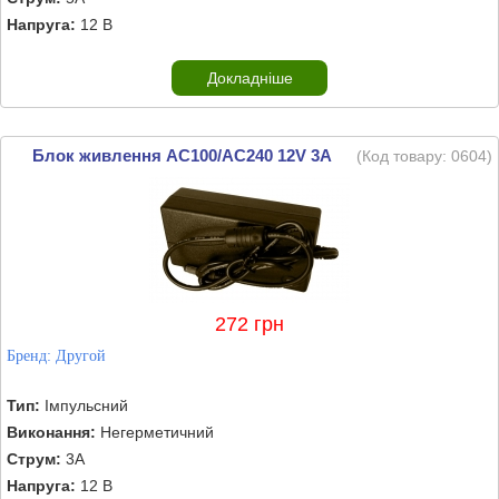
Напруга:
12 В
Докладніше
Блок живлення AC100/AС240 12V 3А
(Код товару:
0604
)
272 грн
Бренд:
Другой
Тип:
Імпульсний
Виконання:
Негерметичний
Струм:
3А
Напруга:
12 В