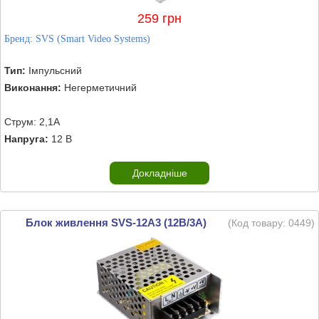
259 грн
Бренд:
SVS (Smart Video Systems)
Тип:
Імпульсний
Виконання:
Негерметичний
Струм: 2,1А
Напруга:
12 В
Докладніше
Блок живлення SVS-12A3 (12В/3А)
(Код товару:
0449
)