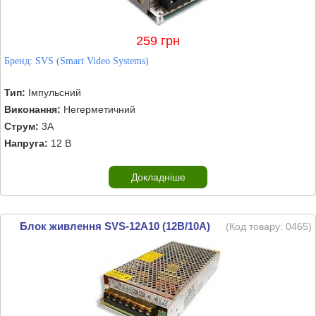
259 грн
Бренд:
SVS (Smart Video Systems)
Тип:
Імпульсний
Виконання:
Негерметичний
Струм:
3А
Напруга:
12 В
Докладніше
Блок живлення SVS-12A10 (12В/10А)
(Код товару:
0465
)