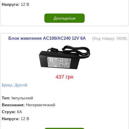
Напруга:
12 В
Докладніше
Блок живлення AC100/AС240 12V 6А
(Код товару:
0606
)
437 грн
Бренд:
Другой
Тип:
Імпульсний
Виконання:
Негерметичний
Струм:
6А
Напруга:
12 В